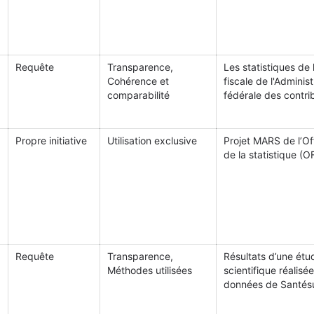
Requête
Transparence,
Les statistiques de
Cohérence et
fiscale de l'Administ
comparabilité
fédérale des contri
Propre initiative
Utilisation exclusive
Projet MARS de l’Of
de la statistique (O
Requête
Transparence,
Résultats d’une étu
Méthodes utilisées
scientifique réalisée
données de Santésu