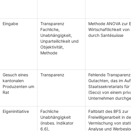
Eingabe
Transparenz
Methode ANOVA zur Er
Fachliche,
Wirtschaftlichkeit von
Unabhängigkeit,
durch Santésuisse
Unparteilichkeit und
Objektivität,
Methode
Gesuch eines
Transparenz
Fehlende Transparenz
kantonalen
Gutachten, das im Auf
Produzenten um
Staatssekretariats für
Rat
(Seco) von einem priv
Unternehmen durchge
Eigeninitiative
Fachliche
Faltblatt des BFS zur
Unabhängigkeit
Freiwilligenarbeit in d
(insbes. Indikator
Vermischung von stati
6.6),
Analyse und Werbesl