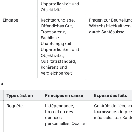
Unparteilichkeit und
Objektivität
Eingabe
Rechtsgrundlage,
Fragen zur Beurteilun
Öffentliches Gut,
Wirtschaftlichkeit von
Transparenz,
durch Santésuisse
Fachliche
Unabhängigkeit,
Unparteilichkeit und
Objektivität,
Qualitätsstandard,
Kohärenz und
Vergleichbarkeit
as
Type d’action
Principes en cause
Exposé des faits
Requête
Indépendance,
Contrôle de l'écono
Protection des
fournisseurs de pre
données
médicales par Sant
personnelles, Qualité