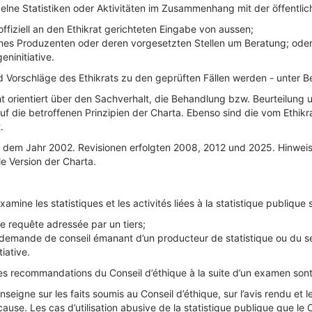
nzelne Statistiken oder Aktivitäten im Zusammenhang mit der öffentlic
offiziell an den Ethikrat gerichteten Eingabe von aussen;
ines Produzenten oder deren vorgesetzten Stellen um Beratung; ode
eninitiative.
d Vorschläge des Ethikrats zu den geprüften Fällen werden - unter B
t orientiert über den Sachverhalt, die Behandlung bzw. Beurteilung un
uf die betroffenen Prinzipien der Charta. Ebenso sind die vom Ethik
.
s dem Jahr 2002. Revisionen erfolgten 2008, 2012 und 2025. Hinweis
le Version der Charta.
amine les statistiques et les activités liées à la statistique publique s
ne requête adressée par un tiers;
e demande de conseil émanant d’un producteur de statistique ou du se
tiative.
les recommandations du Conseil d’éthique à la suite d’un examen sont 
seigne sur les faits soumis au Conseil d’éthique, sur l’avis rendu et
cause. Les cas d’utilisation abusive de la statistique publique que l