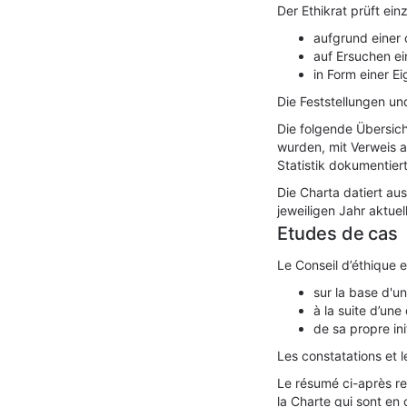
Der Ethikrat prüft ei
aufgrund einer 
auf Ersuchen e
in Form einer Eig
Die Feststellungen un
Die folgende Übersich
wurden, mit Verweis a
Statistik dokumentiert
Die Charta datiert au
jeweiligen Jahr aktuel
Etudes de cas
Le Conseil d’éthique ex
sur la base d'u
à la suite d’un
de sa propre ini
Les constatations et 
Le résumé ci-après ren
la Charte qui sont en 