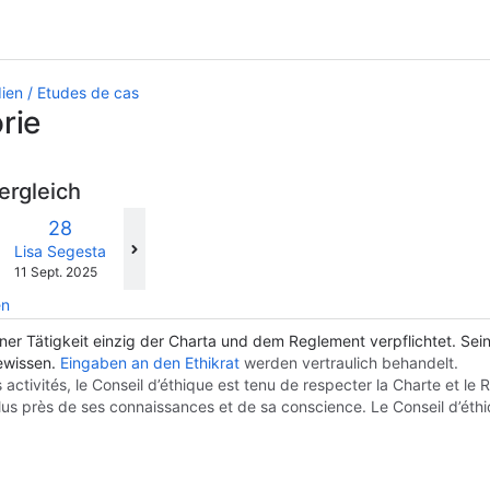
dien / Etudes de cas
rie
ergleich
verglichen
Neue
28
mit
Version
y.user
changes.mady.by.user
Lisa Segesta
Gespeichert
11 Sept. 2025
am
en
einer Tätigkeit einzig der Charta und dem Reglement verpflichtet. Sei
ewissen.
Eingaben an den Ethikrat
werden vertraulich behandelt.
 activités, le Conseil d’éthique est tenu de respecter la Charte et l
us près de ses connaissances et de sa conscience. Le Conseil d’éthi