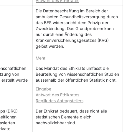
Antwort des Ethikrates
S
Die Datenbeschaffung im Bereich der
ambulanten Gesundheitsversorgung durch
das BFS widerspricht dem Prinzip der
Zweckbindung. Das Grundproblem kann
nur durch eine Änderung des
Krankenversicherungsgesetzes (KVG)
gelöst werden.
Mehr
enschaftlichen
Das Mandat des Ethikrats umfasst die
ützung von
Beurteilung von wissenschaftlichen Studien
 erstellt wurde
ausserhalb der öffentlichen Statistik nicht.
Eingabe
Antwort des Ethikrates
Replik des Antragstellers
ups (DRG)
Der Ethikrat bedauert, dass nicht alle
eitlichen
statistischen Elemente gleich
asierten
nachvollziehbar sind.
rivate