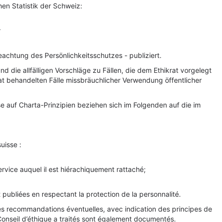
hen Statistik der Schweiz:
r
eachtung des Persönlichkeitsschutzes - publiziert.
d die allfälligen Vorschläge zu Fällen, die dem Ethikrat vorgelegt
rat behandelten Fälle missbräuchlicher Verwendung öffentlicher
e auf Charta-Prinzipien beziehen sich im Folgenden auf die im
uisse :
rvice auquel il est hiérachiquement rattaché;
publiées en respectant la protection de la personnalité.
 les recommandations éventuelles, avec indication des principes de
e Conseil d’éthique a traités sont également documentés.