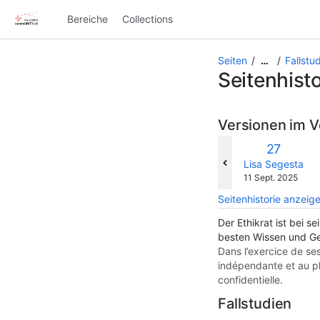
Bereiche
Collections
Seiten
Fallstu
…
Seitenhisto
Versionen im V
Alte
27
Version
changes.mady.b
Lisa Segesta
Gespeichert
11 Sept. 2025
am
Seitenhistorie anzeig
Der Ethikrat ist bei s
besten Wissen und G
Dans l’exercice de ses
indépendante et au pl
confidentielle.
Fallstudien