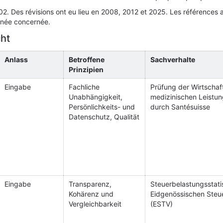
2. Des révisions ont eu lieu en 2008, 2012 et 2025. Les références au
nnée concernée.
ht
Anlass
Betroffene
Sachverhalte
Prinzipien
Eingabe
Fachliche
Prüfung der Wirtschaft
Unabhängigkeit,
medizinischen Leistun
Persönlichkeits- und
durch Santésuisse
Datenschutz, Qualität
Eingabe
Transparenz,
Steuerbelastungsstati
Kohärenz und
Eidgenössischen Steu
Vergleichbarkeit
(ESTV)