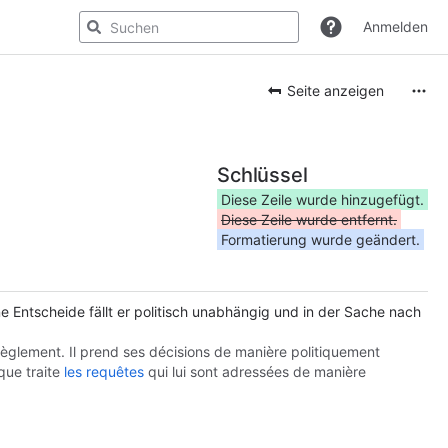
Anmelden
Seite anzeigen
Schlüssel
Diese Zeile wurde hinzugefügt.
Diese Zeile wurde entfernt.
Formatierung wurde geändert.
ne Entscheide fällt er politisch unabhängig und in der Sache nach
e Règlement. Il prend ses décisions de manière politiquement
que traite
les requêtes
qui lui sont adressées de manière