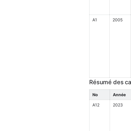
A1
2005
Résumé des c
No
Année
A12
2023