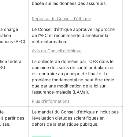
basée sur les données des assureurs.
Réponse du Conseil d'éthique
 la charge
Le Conseil d’éthique approuve l'approche
ration
de l’AFC et recommande d'améliorer la
butions (AFC)
méta-information.
Avis du Conseil d'éthique
fice fédéral
La collecte de données par l'OFS dans le
FS)
domaine des soins de santé ambulatoires
est contraire au principe de finalité. Le
problème fondamental ne peut être réglé
que par une modification de la loi sur
l’assurance-maladie (LAMal).
Plus d'informations
de
Le mandat du Conseil d’éthique n’inclut pas
 à partir des
l’évaluation d’études scientifiques en
isse.
dehors de la statistique publique.